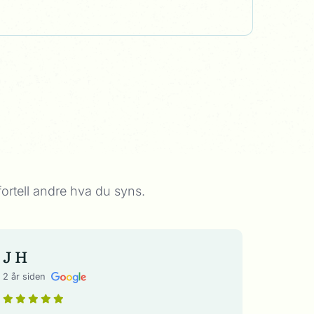
ortell andre hva du syns.
J H
2 år siden