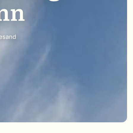
inn
lesand