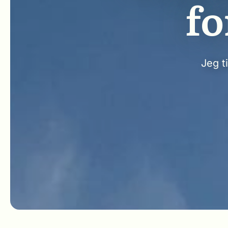
fo
Jeg t