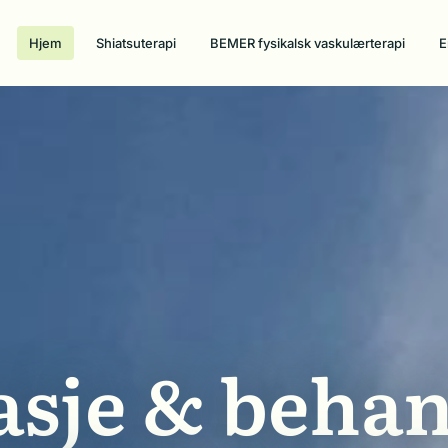
Hjem
Shiatsuterapi
BEMER fysikalsk vaskulærterapi
E
sje & beha